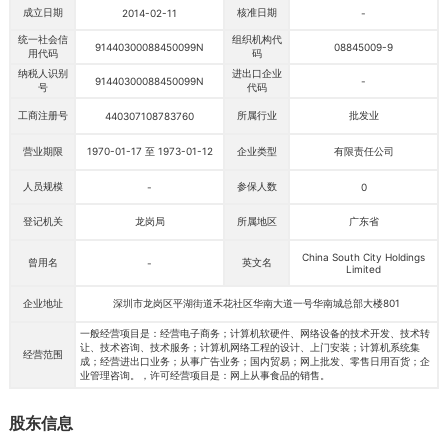
成立日期
核准日期
2014-02-11
-
统一社会信
组织机构代
91440300088450099N
08845009-9
用代码
码
纳税人识别
进出口企业
91440300088450099N
-
号
代码
工商注册号
所属行业
批发业
440307108783760
营业期限
1970-01-17 至 1973-01-12
企业类型
有限责任公司
人员规模
参保人数
-
0
登记机关
龙岗局
所属地区
广东省
China South City Holdings
曾用名
英文名
-
Limited
企业地址
深圳市龙岗区平湖街道禾花社区华南大道一号华南城总部大楼801
一般经营项目是：经营电子商务；计算机软硬件、网络设备的技术开发、技术转
让、技术咨询、技术服务；计算机网络工程的设计、上门安装；计算机系统集
经营范围
成；经营进出口业务；从事广告业务；国内贸易；网上批发、零售日用百货；企
业管理咨询。，许可经营项目是：网上从事食品的销售。
股东信息