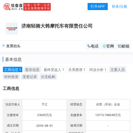
打开APP
登录/注册
济南轻骑大韩摩托车有限责任公司
发票抬头
电话
官网
邮箱
基本信息
工商信息 1
股东信息
最终受益人 1
关系图谱 1
同业分析 1
主要人员
对外投资
变更记录
分支机构
工商信息
法定代表人
于江
经营状态
在营（开业）企业
注册资本
23000万元
实缴资本
13173.749049万元
成立日期
核准日期
2016-08-01
-