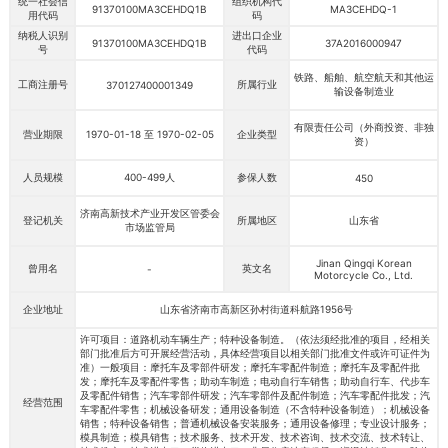
统一社会信
组织机构代
91370100MA3CEHDQ1B
MA3CEHDQ-1
用代码
码
纳税人识别
进出口企业
91370100MA3CEHDQ1B
37A2016000947
号
代码
铁路、船舶、航空航天和其他运
工商注册号
所属行业
370127400001349
输设备制造业
有限责任公司（外商投资、非独
营业期限
1970-01-18 至 1970-02-05
企业类型
资）
人员规模
400-499人
参保人数
450
济南高新技术产业开发区管委会
登记机关
所属地区
山东省
市场监管局
Jinan Qingqi Korean
曾用名
英文名
-
Motorcycle Co., Ltd.
企业地址
山东省济南市高新区孙村街道科航路1956号
许可项目：道路机动车辆生产；特种设备制造。（依法须经批准的项目，经相关
部门批准后方可开展经营活动，具体经营项目以相关部门批准文件或许可证件为
准）一般项目：摩托车及零部件研发；摩托车零配件制造；摩托车及零配件批
发；摩托车及零配件零售；助动车制造；电动自行车销售；助动自行车、代步车
及零配件销售；汽车零部件研发；汽车零部件及配件制造；汽车零配件批发；汽
经营范围
车零配件零售；机械设备研发；通用设备制造（不含特种设备制造）；机械设备
销售；特种设备销售；普通机械设备安装服务；通用设备修理；专业设计服务；
模具制造；模具销售；技术服务、技术开发、技术咨询、技术交流、技术转让、